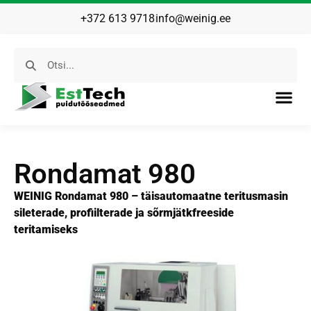
+372 613 9718
info@weinig.ee
Rondamat 980
WEINIG Rondamat 980 – täisautomaatne teritusmasin
sileterade, profiilterade ja sõrmjätkfreeside
teritamiseks