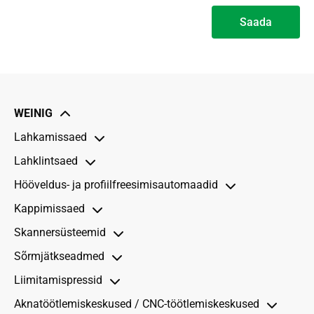
Saada
Alternative:
WEINIG
Lahkamissaed
Lahklintsaed
VarioRip
Hööveldus- ja profiil­freesimis­automaadid
UniRip
VarioSplit 900
Kappimissaed
ProfiRip seeria
ProfiSplit 1100
Cube 3
Skannersüsteemid
FlexiRip
PowerSplit 1250
Profimat seeria
Tõukursaed
ProfiRip 340
Sõrmjätkseadmed
Powermat seeria
Läbijooksusaed
CombiScan Sense
ProfiRip KRD 310
OptiCut S 50
Liimitamispressid
Hydromat seeria
EasyScan Smart
Lühikese puidu seadmed
ProfiRip 450
Powermat 700
OptiCut S 50+
OptiCut 150
CombiScan Sense C
Aknatöötlemis­keskused / CNC-töötlemis­keskused
EasyScan RT
Konstruktsioonpuidu seadmed
ProfiPress L II
ProfiRip KR 610
Powermat 1500
Hydromat 3000
OptiCut S 90 seeria
OptiCut 200 seeria
CombiScan Sense R
ProfiJoint