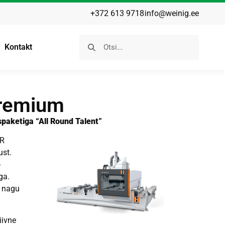
+372 613 9718
info@weinig.ee
Kontakt
remium
aketiga “All Round Talent”
ER
ust.
-
ga.
, nagu
ivne