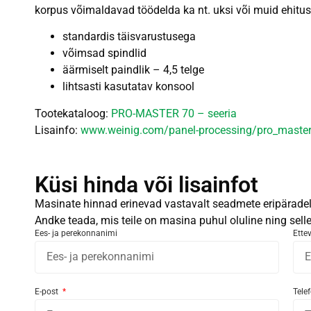
korpus võimaldavad töödelda ka nt. uksi või muid ehitus
standardis täisvarustusega
võimsad spindlid
äärmiselt paindlik – 4,5 telge
lihtsasti kasutatav konsool
Tootekataloog:
PRO-MASTER 70 – seeria
Lisainfo:
www.weinig.com/panel-processing/pro_maste
Küsi hinda või lisainfot
Masinate hinnad erinevad vastavalt seadmete eripäradele
Andke teada, mis teile on masina puhul oluline ning sel
Ees- ja perekonnanimi
Ette
E-post
Tele