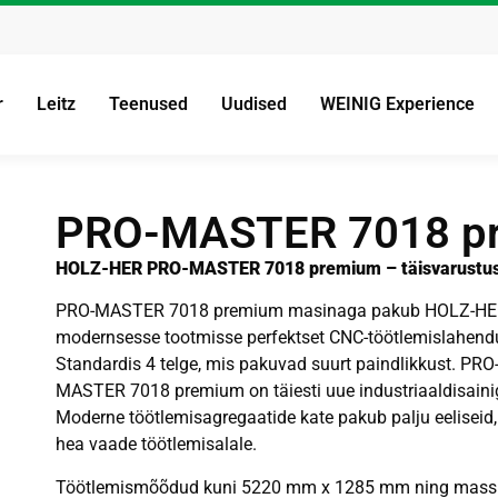
r
Leitz
Teenused
Uudised
WEINIG Experience
PRO-MASTER 7018 p
HOLZ-HER PRO-MASTER 7018 premium – täisvarustusp
PRO-MASTER 7018 premium masinaga pakub HOLZ-H
modernsesse tootmisse perfektset CNC-töötlemislahend
Standardis 4 telge, mis pakuvad suurt paindlikkust. PRO
MASTER 7018 premium on täiesti uue industriaaldisaini
Moderne töötlemisagregaatide kate pakub palju eeliseid
hea vaade töötlemisalale.
Töötlemismõõdud kuni 5220 mm x 1285 mm ning massi