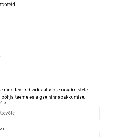
tooteid.
r
 ning teie individuaalsetele nõudmistele.
le põhja teeme esialgse hinnapakkumise.
võte
fon