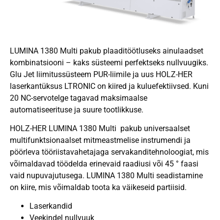
LUMINA 1380 Multi pakub plaaditöötluseks ainulaadset
kombinatsiooni – kaks süsteemi perfektseks nullvuugiks.
Glu Jet liimitussüsteem PUR-liimile ja uus HOLZ-HER
laserkantüksus LTRONIC on kiired ja kuluefektiivsed. Kuni
20 NC-servotelge tagavad maksimaalse
automatiseerituse ja suure tootlikkuse.
HOLZ-HER LUMINA 1380 Multi pakub universaalset
multifunktsionaalset mitmeastmelise instrumendi ja
pöörleva tööriistavahetajaga servakanditehnoloogiat, mis
võimaldavad töödelda erinevaid raadiusi või 45 ° faasi
vaid nupuvajutusega. LUMINA 1380 Multi seadistamine
on kiire, mis võimaldab toota ka väikeseid partiisid.
Laserkandid
Veekindel nullvuuk