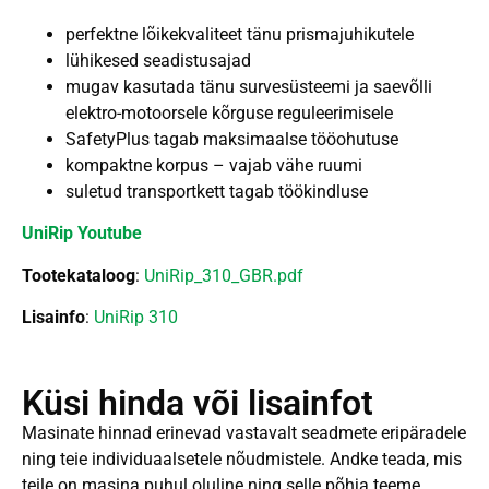
perfektne lõikekvaliteet tänu prismajuhikutele
lühikesed seadistusajad
mugav kasutada tänu survesüsteemi ja saevõlli
elektro-motoorsele kõrguse reguleerimisele
SafetyPlus tagab maksimaalse tööohutuse
kompaktne korpus – vajab vähe ruumi
suletud transportkett tagab töökindluse
UniRip Youtube
Tootekataloog
:
UniRip_310_GBR.pdf
Lisainfo
:
UniRip 310
Küsi hinda või lisainfot
Masinate hinnad erinevad vastavalt seadmete eripäradele
ning teie individuaalsetele nõudmistele. Andke teada, mis
teile on masina puhul oluline ning selle põhja teeme