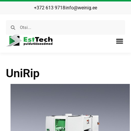
+372 613 9718
info@weinig.ee
UniRip