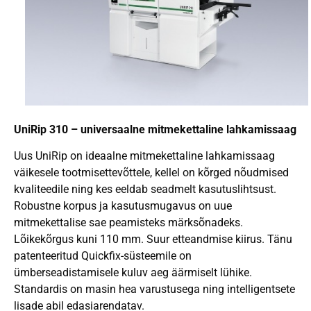
UniRip 310 – universaalne mitmekettaline lahkamissaag
Uus UniRip on ideaalne mitmekettaline lahkamissaag
väikesele tootmisettevõttele, kellel on kõrged nõudmised
kvaliteedile ning kes eeldab seadmelt kasutuslihtsust.
Robustne korpus ja kasutusmugavus on uue
mitmekettalise sae peamisteks märksõnadeks.
Lõikekõrgus kuni 110 mm. Suur etteandmise kiirus. Tänu
patenteeritud Quickfix-süsteemile on
ümberseadistamisele kuluv aeg äärmiselt lühike.
Standardis on masin hea varustusega ning intelligentsete
lisade abil edasiarendatav.