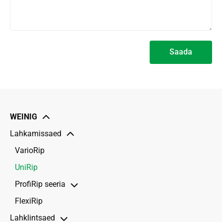
Saada
Alternative:
WEINIG
Lahkamissaed
VarioRip
UniRip
ProfiRip seeria
FlexiRip
ProfiRip 340
Lahklintsaed
ProfiRip KRD 310