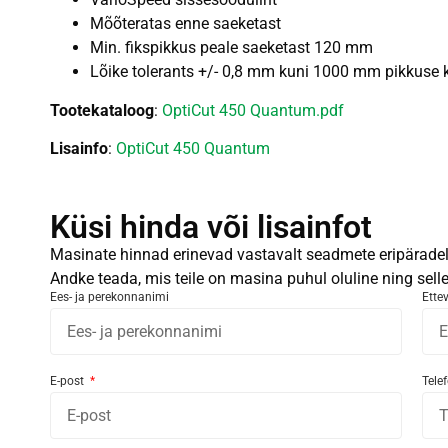
Mõõteratas enne saeketast
Min. fikspikkus peale saeketast 120 mm
Lõike tolerants +/- 0,8 mm kuni 1000 mm pikkuse 
Tootekataloog
:
OptiCut 450 Quantum.pdf
Lisainfo
:
OptiCut 450 Quantum
Küsi hinda või lisainfot
Masinate hinnad erinevad vastavalt seadmete eripäradele
Andke teada, mis teile on masina puhul oluline ning sel
Ees- ja perekonnanimi
Ette
E-post
Tele