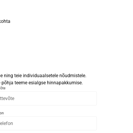
kohta
 ning teie individuaalsetele nõudmistele.
le põhja teeme esialgse hinnapakkumise.
võte
fon