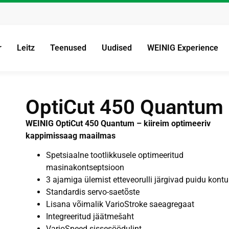
r
Leitz
Teenused
Uudised
WEINIG Experience
OptiCut 450 Quantum
WEINIG OptiCut 450 Quantum – kiireim optimeeriv
kappimissaag maailmas
Spetsiaalne tootlikkusele optimeeritud
masinakontseptsioon
3 ajamiga ülemist etteveorulli järgivad puidu kontu
Standardis servo-saetõste
Lisana võimalik VarioStroke saeagregaat
Integreeritud jäätmešaht
VarioSpeed sissesöödulint