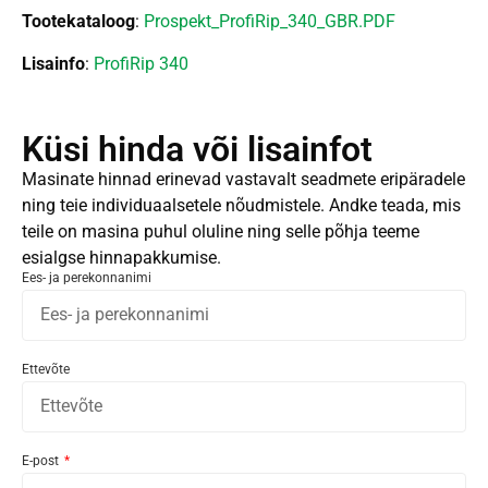
Tootekataloog
:
Prospekt_ProfiRip_340_GBR.PDF
Lisainfo
:
ProfiRip 340
Küsi hinda või lisainfot
Masinate hinnad erinevad vastavalt seadmete eripäradele
ning teie individuaalsetele nõudmistele. Andke teada, mis
teile on masina puhul oluline ning selle põhja teeme
esialgse hinnapakkumise.
Ees- ja perekonnanimi
Ettevõte
E-post