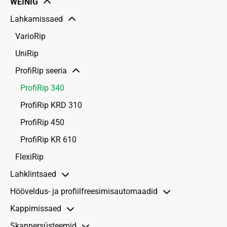
WEINIG
Lahkamissaed
VarioRip
UniRip
ProfiRip seeria
ProfiRip 340
ProfiRip KRD 310
ProfiRip 450
ProfiRip KR 610
FlexiRip
Lahklintsaed
Hööveldus- ja profiil­freesimis­automaadid
VarioSplit 900
Kappimissaed
ProfiSplit 1100
Cube 3
Skannersüsteemid
PowerSplit 1250
Profimat seeria
Tõukursaed