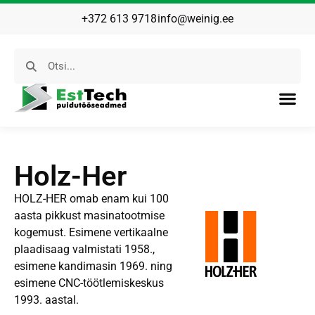
+372 613 9718
info@weinig.ee
Holz-Her
HOLZ-HER omab enam kui 100
aasta pikkust masinatootmise
kogemust. Esimene vertikaalne
plaadisaag valmistati 1958.,
esimene kandimasin 1969. ning
esimene CNC-töötlemiskeskus
1993. aastal.