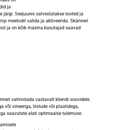
did ja
 järgi. Seejuures salvestatakse tooted ja
drop
meetodil valida ja aktiveerida. Skänneri
mist ja on kõik masina kasutajad saavad
neri valmistada vastavalt kliendi soovidele.
või vineeriga, liistude või plaatidega,
iga saavutate alati optimaalse tulemuse.
tamisele