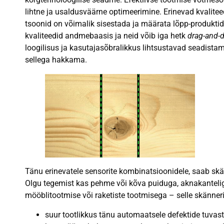
lihtne ja usaldusväärne optimeerimine. Erinevad kvalitee
tsoonid on võimalik sisestada ja määrata lõpp-produktide
kvaliteedid andmebaasis ja neid võib iga hetk
drag-and-
loogilisus ja kasutajasõbralikkus lihtsustavad seadista
sellega hakkama.
Tänu erinevatele sensorite kombinatsioonidele, saab skän
Olgu tegemist kas pehme või kõva puiduga, aknakanteliga 
mööblitootmise või raketiste tootmisega – selle skänner
suur tootlikkus tänu automaatsele defektide tuvas