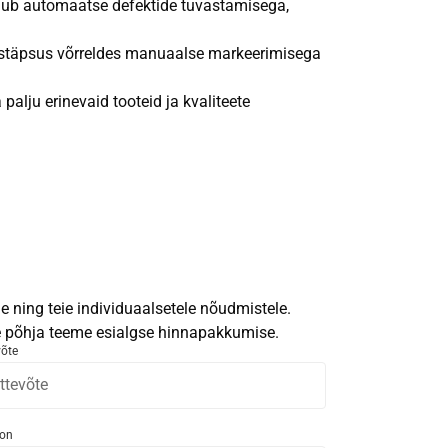
b automaatse defektide tuvastamisega,
istäpsus võrreldes manuaalse markeerimisega
alju erinevaid tooteid ja kvaliteete
 ning teie individuaalsetele nõudmistele.
le põhja teeme esialgse hinnapakkumise.
võte
fon