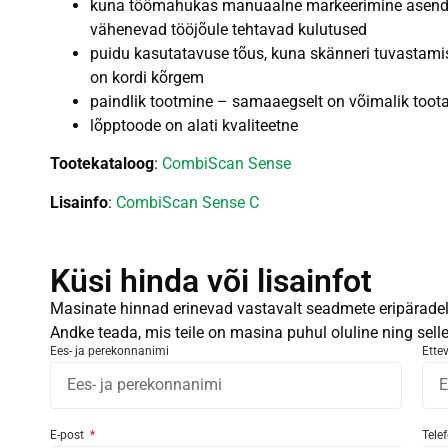
kuna töömahukas manuaalne markeerimine asendu
vähenevad tööjõule tehtavad kulutused
puidu kasutatavuse tõus, kuna skänneri tuvastam
on kordi kõrgem
paindlik tootmine – samaaegselt on võimalik toota p
lõpptoode on alati kvaliteetne
Tootekataloog
:
CombiScan Sense
Lisainfo
:
CombiScan Sense C
Küsi hinda või lisainfot
Masinate hinnad erinevad vastavalt seadmete eripäradele
Andke teada, mis teile on masina puhul oluline ning sel
Ees- ja perekonnanimi
Ette
E-post
Tele