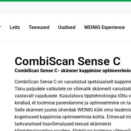
r
Leitz
Teenused
Uudised
WEINIG Experience
CombiScan Sense C
CombiScan Sense C- skänner kappimise optimeerimis
CombiScan Sense C on varustatud spetsiaalselt kappimi
Tänu paljudele valikutele on võimalik skännerit varusta
vastavalt vajadusele. Kasutatava tipptehnoloogia tõttu v
kindlad, et tootmise parendamine ja optimeerimine on t
Selle skänneri juures ühendab WEINIG kõik oma teadmis
kogemused kappimise optimeerimise kohta. Erinevad riis
tarkvaralised lisavõimalused teevad skännerist
kõrgtehnoloogilise seadme. Efektiivse tootmise võtmes