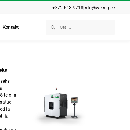
+372 613 9718
info@weinig.ee
Kontakt
eks
seks.
da
õite olla
agatud.
ed ja
t- ja
õnaks on