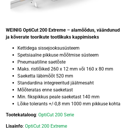
WEINIG OptiCut 200 Extreme – alamõõdus, väändunud
ja kõverate toorikute tootlikuks kappimiseks
Kettidega sissejooksusüsteem
Spetsiaalne pikkuse mõõtmise süsteem
Pneumaatiline saetõste
Maks. ristlõiked 260 x 12 mm või 160 x 80 mm
Saeketta läbimõõt 520 mm
Standardina integreeritud jäätmesaht
Mõõteratas enne saeketast
Min. fikspikkus peale saeketast 140 mm
Lõike tolerants +/-0,8 mm 1000 mm pikkuse kohta
Tootekataloog
:
OptiCut 200 Serie
Lisainfo
:
OptiCut 200 Extreme