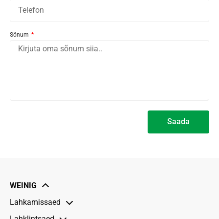
Sõnum
Saada
Alternative:
WEINIG
Lahkamissaed
Lahklintsaed
VarioRip