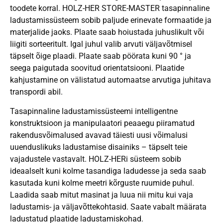
toodete korral. HOLZ-HER STORE-MASTER tasapinnaline
ladustamissüsteem sobib paljude erinevate formaatide ja
materjalide jaoks. Plaate saab hoiustada juhuslikult või
liigiti sorteeritult. Igal juhul valib arvuti väljavõtmisel
täpselt õige plaadi. Plaate saab pöörata kuni 90 ° ja
seega paigutada soovitud orientatsiooni. Plaatide
kahjustamine on välistatud automaatse arvutiga juhitava
transpordi abil.
Tasapinnaline ladustamissüsteemi intelligentne
konstruktsioon ja manipulaatori peaaegu piiramatud
rakendusvõimalused avavad täiesti uusi võimalusi
uuenduslikuks ladustamise disainiks – täpselt teie
vajadustele vastavalt. HOLZ-HERi süsteem sobib
ideaalselt kuni kolme tasandiga ladudesse ja seda saab
kasutada kuni kolme meetri kõrguste ruumide puhul.
Laadida saab mitut masinat ja luua nii mitu kui vaja
ladustamis- ja väljavõttekohtasid. Saate vabalt määrata
ladustatud plaatide ladustamiskohad.