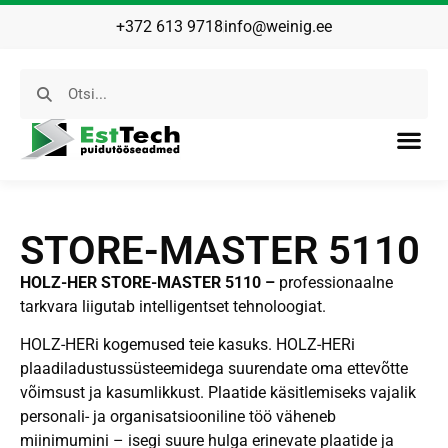
+372 613 9718
info@weinig.ee
STORE-MASTER 5110
HOLZ-HER STORE-MASTER 5110 –
professionaalne
tarkvara liigutab intelligentset tehnoloogiat.
HOLZ-HERi kogemused teie kasuks. HOLZ-HERi
plaadiladustussüsteemidega suurendate oma ettevõtte
võimsust ja kasumlikkust. Plaatide käsitlemiseks vajalik
personali- ja organisatsiooniline töö väheneb
miinimumini – isegi suure hulga erinevate plaatide ja