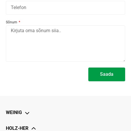
Sõnum
Saada
Alternative:
WEINIG
Lahkamissaed
HOLZ-HER