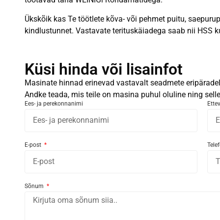
Ükskõik kas Te töötlete kõva- või pehmet puitu, saepurup
kindlustunnet. Vastavate terituskäiadega saab nii HSS ku
Küsi hinda või lisainfot
Masinate hinnad erinevad vastavalt seadmete eripäradele
Andke teada, mis teile on masina puhul oluline ning sel
Ees- ja perekonnanimi
Ette
E-post
Tele
Sõnum