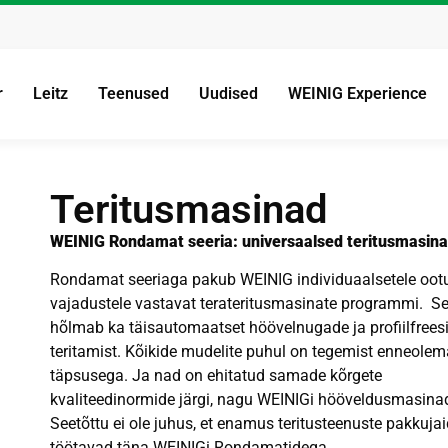
r
Leitz
Teenused
Uudised
WEINIG Experience
Teritusmasinad
WEINIG Rondamat seeria: universaalsed teritusmasin
Rondamat seeriaga pakub WEINIG individuaalsetele ootu
vajadustele vastavat terateritusmasinate programmi. S
hõlmab ka täisautomaatset höövelnugade ja profiilfrees
teritamist. Kõikide mudelite puhul on tegemist enneolem
täpsusega. Ja nad on ehitatud samade kõrgete
kvaliteedinormide järgi, nagu WEINIGi hööveldusmasina
Seetõttu ei ole juhus, et enamus teritusteenuste pakkuja
töötavad täna WEINIGi Rondamatidega.