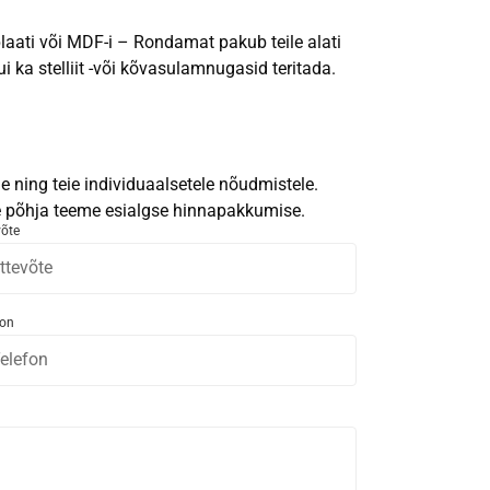
laati või MDF-i – Rondamat pakub teile alati
i ka stelliit -või kõvasulamnugasid teritada.
 ning teie individuaalsetele nõudmistele.
le põhja teeme esialgse hinnapakkumise.
võte
fon