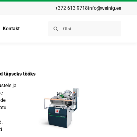
+372 613 9718
info@weinig.ee
Kontakt
ad täpseks tööks
stele ja
ee
ide
atu
d.
id