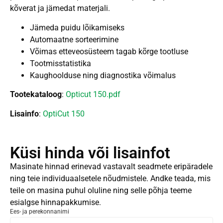
kõverat ja jämedat materjali.
Jämeda puidu lõikamiseks
Automaatne sorteerimine
Võimas etteveosüsteem tagab kõrge tootluse
Tootmisstatistika
Kaughoolduse ning diagnostika võimalus
Tootekataloog
:
Opticut 150.pdf
Lisainfo
:
OptiCut 150
Küsi hinda või lisainfot
Masinate hinnad erinevad vastavalt seadmete eripäradele
ning teie individuaalsetele nõudmistele. Andke teada, mis
teile on masina puhul oluline ning selle põhja teeme
esialgse hinnapakkumise.
Ees- ja perekonnanimi