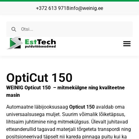
+372 613 9718
info@weinig.ee
OptiCut 150
WEINIG Opticut 150 – mitmekülgne ning kvaliteetne
masin
Automaatne läbijooksusaag
Opticut 150
avaldab oma
universaalsusega muljet. Suurim võimalik lõiketäpsus,
lihtsaim juhtimine ning mitmekülgsus. Ülevalt juhitavad
etteanderullid tagavad materjali tõrgeteta transpordi ning
positsioneerivad täpselt nii kareda pinnaga puitu kui ka