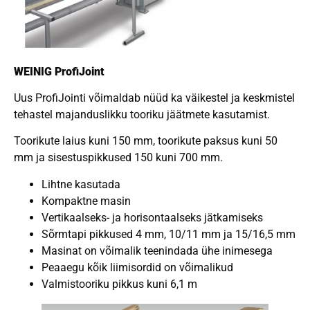
WEINIG ProfiJoint
Uus ProfiJointi võimaldab nüüd ka väikestel ja keskmistel
tehastel majanduslikku tooriku jäätmete kasutamist.
Toorikute laius kuni 150 mm, toorikute paksus kuni 50
mm ja sisestuspikkused 150 kuni 700 mm.
Lihtne kasutada
Kompaktne masin
Vertikaalseks- ja horisontaalseks jätkamiseks
Sõrmtapi pikkused 4 mm, 10/11 mm ja 15/16,5 mm
Masinat on võimalik teenindada ühe inimesega
Peaaegu kõik liimisordid on võimalikud
Valmistooriku pikkus kuni 6,1 m