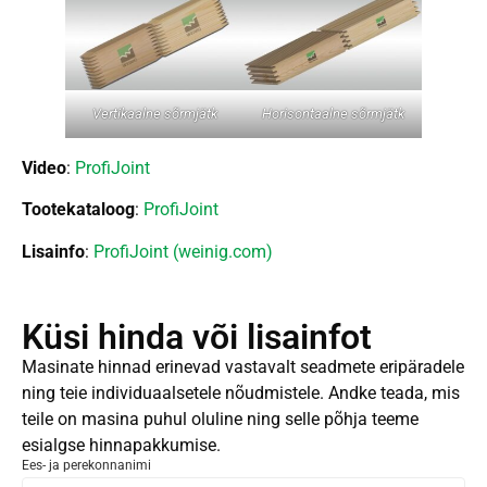
Vertikaalne sõrmjätk
Horisontaalne sõrmjätk
Video
:
ProfiJoint
Tootekataloog
:
ProfiJoint
Lisainfo
:
ProfiJoint (weinig.com)
Küsi hinda või lisainfot
Masinate hinnad erinevad vastavalt seadmete eripäradele
ning teie individuaalsetele nõudmistele. Andke teada, mis
teile on masina puhul oluline ning selle põhja teeme
esialgse hinnapakkumise.
Ees- ja perekonnanimi