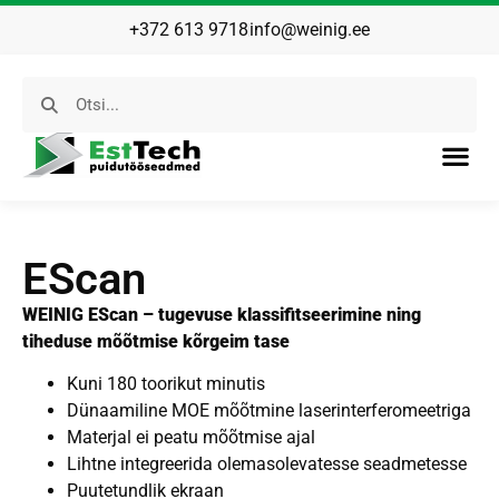
+372 613 9718
info@weinig.ee
EScan
WEINIG EScan – tugevuse klassifitseerimine ning
tiheduse mõõtmise kõrgeim tase
Kuni 180 toorikut minutis
Dünaamiline MOE mõõtmine laserinterferomeetriga
Materjal ei peatu mõõtmise ajal
Lihtne integreerida olemasolevatesse seadmetesse
Puutetundlik ekraan