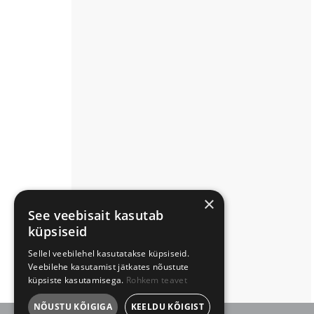
×
See veebisait kasutab
küpsiseid
Sellel veebilehel kasutatakse küpsiseid.
Veebilehe kasutamist jätkates nõustute
küpsiste kasutamisega.
Rohkem teavet
NÕUSTU KÕIGIGA
KEELDU KÕIGIST