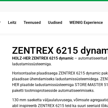
r
Leitz
Teenused
Uudised
WEINIG Experience
ZENTREX 6215 dynam
HOLZ-HER ZENTREX 6215 dynamic
– automatiseeritud 
ladustamissüsteemiga.
Horisontaalse plaadisaega ZENTREX 6215 dynamic pak
plaadisae ühendamiseks ladustamissüsteemidega. ZEN
HER plaatide ladustamissüsteemiga STORE-MASTER 5110 
paketti tootmisprotsesside automatiseerimiseks.
130 mm saeketta väljaulatuvusega, võimsate agregaatide 
abil inspireerib ZENTREX 6215 teid ka suuri seeriaid lõi