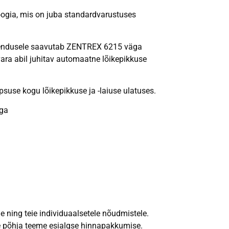
loogia, mis on juba standardvarustuses
iirendusele saavutab ZENTREX 6215 väga
ara abil juhitav automaatne lõikepikkuse
suse kogu lõikepikkuse ja -laiuse ulatuses.
ega
 ning teie individuaalsetele nõudmistele.
le põhja teeme esialgse hinnapakkumise.