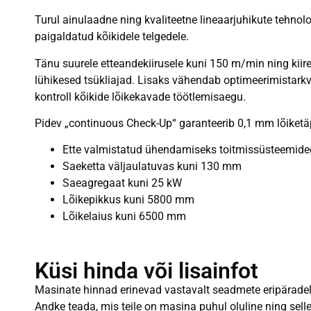
Turul ainulaadne ning kvaliteetne lineaarjuhikute tehno
paigaldatud kõikidele telgedele.
Tänu suurele etteandekiirusele kuni 150 m/min ning k
lühikesed tsükliajad. Lisaks vähendab optimeerimistarkv
kontroll kõikide lõikekavade töötlemisaegu.
Pidev „continuous Check-Up“ garanteerib 0,1 mm lõiketäp
Ette valmistatud ühendamiseks toitmissüsteemid
Saeketta väljaulatuvas kuni 130 mm
Saeagregaat kuni 25 kW
Lõikepikkus kuni 5800 mm
Lõikelaius kuni 6500 mm
Küsi hinda või lisainfot
Masinate hinnad erinevad vastavalt seadmete eripäradele
Andke teada, mis teile on masina puhul oluline ning sel