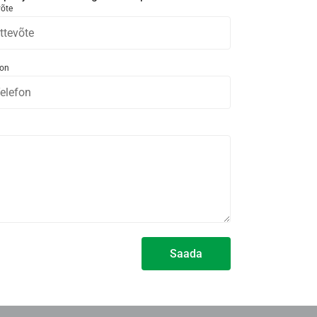
võte
fon
Saada