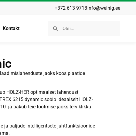
+372 613 9718
info@weinig.ee
Kontakt
ic
laadimislahenduste jaoks koos plaatide
ub HOLZ-HER optimaalset lahendust
TREX 6215 dynamic sobib ideaalselt HOLZ-
ja pakub teie tootmise jaoks terviklikku
ja paljude intelligentsete juhtfunktsioonide
kama.