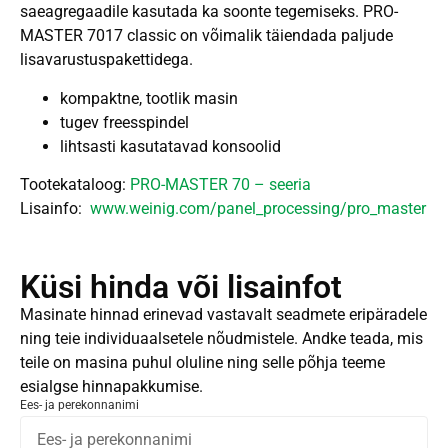
saeagregaadile kasutada ka soonte tegemiseks. PRO-
MASTER 7017 classic on võimalik täiendada paljude
lisavarustuspakettidega.
kompaktne, tootlik masin
tugev freesspindel
lihtsasti kasutatavad konsoolid
Tootekataloog:
PRO-MASTER 70 – seeria
Lisainfo:
www.weinig.com/panel_processing/pro_master
Küsi hinda või lisainfot
Masinate hinnad erinevad vastavalt seadmete eripäradele
ning teie individuaalsetele nõudmistele. Andke teada, mis
teile on masina puhul oluline ning selle põhja teeme
esialgse hinnapakkumise.
Ees- ja perekonnanimi