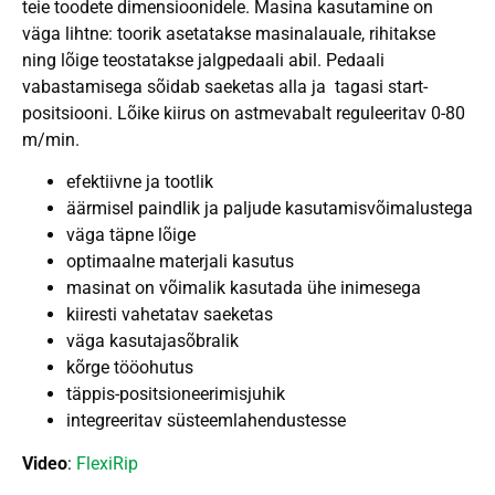
teie toodete dimensioonidele. Masina kasutamine on
väga lihtne: toorik asetatakse masinalauale, rihitakse
ning lõige teostatakse jalgpedaali abil. Pedaali
vabastamisega sõidab saeketas alla ja tagasi start-
positsiooni. Lõike kiirus on astmevabalt reguleeritav 0-80
m/min.
efektiivne ja tootlik
äärmisel paindlik ja paljude kasutamisvõimalustega
väga täpne lõige
optimaalne materjali kasutus
masinat on võimalik kasutada ühe inimesega
kiiresti vahetatav saeketas
väga kasutajasõbralik
kõrge tööohutus
täppis-positsioneerimisjuhik
integreeritav süsteemlahendustesse
Video
:
FlexiRip