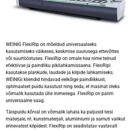
WEINIG FlexiRip on mõeldud universaalseks
kasutamiseks väikeses, keskmise suurusega ettevõttes
või suurtööstuses. FlexiRip on omale hea nime teinud
efektiivse ja paindliku pikilahkamissaena. FlexiRipi
kasutakse plankude, laudade ja kilpide lahkamiseks.
WEINIGi kliendid hindavad eelkõige paindlikkust,
optimaalset puidu kasutust ning seda, et masinat oleks
võimalik kasutada ühe inimesega. FlexiRip on parim
universaalne saag.
Täispuidu kõrval on võimalik lahata ka paljusid teisi
materjale, nt. kunstmaterjali, alumiiniumi ja samuti valikut
erinevatest kilpidest. FlexiRip on seadistatav vastavalt