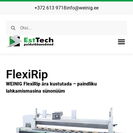
+372 613 9718
info@weinig.ee
FlexiRip
WEINIG FlexiRip ära kustutada – paindliku
lahkamismasina sünonüüm​