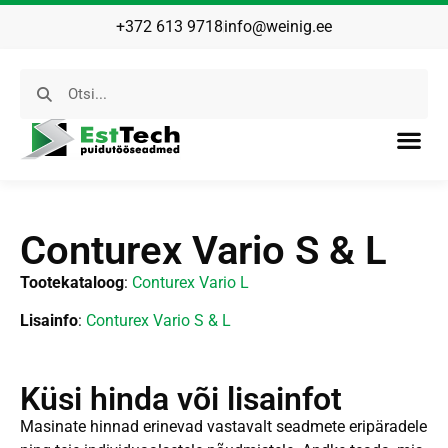
+372 613 9718
info@weinig.ee
Conturex Vario S & L
Tootekataloog
:
Conturex Vario L
Lisainfo
:
Conturex Vario S & L
Küsi hinda või lisainfot
Masinate hinnad erinevad vastavalt seadmete eripäradele