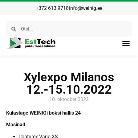
+372 613 9718
info@weinig.ee
Xylexpo Milanos
12.-15.10.2022
10. oktoober 2022
Külastage WEINIGi boksi hallis 24
Masinad:
Conturex Vario XS