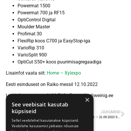
Powermat 1500
Powermat 700 ja RF15
OptiControl Digital
Moulder Master
Profimat 30
FlexiRip koos C700 ja EasyStop-iga
VarioRip 310
VarioSplit 900
OptiCut S50+ koos puurimisagregaadiga
Lisainfot vaata siit:
Home – Xylexpo
Eesti esindusest on Raiko messil 12.10.2022
Lisainformatsioon 6139 718 või monika@weinig.ee
×
See veebisait kasutab
küpsiseid
JÄRGMINE
Packaging Days 19. – 21.09.2023 Saksamaal Dimteri tehases
Sellel veebilehel kasutatakse küpsiseid.
Veebilehe kasutamist jätkates nõustute